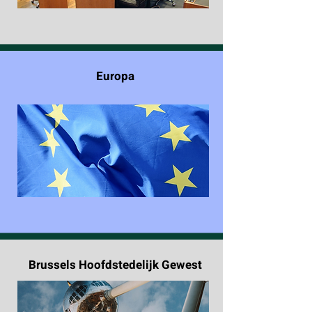
Europa
Brussels Hoofdstedelijk Gewest