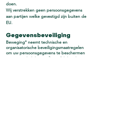
doen.
Wij verstrekken geen persoonsgegevens
aan partijen welke gevestigd zijn buiten de
EU.
Gegevensbeveiliging
Beweging° neemt technische en
organisatorische beveiligingsmaatregelen
om uw persoonsgegevens te beschermen
tegen vernietiging, verlies, wijziging, inzage
of misbruik.
Beweging° verbindt zich er ook toe de
toegang tot de persoonsgegevens zo veel
mogelijk te beperken en toegang dus enkel
te verlenen wanneer noodzakelijk.
Medewerkers die toegang tot de gegevens
hebben, zijn op de hoogte gebracht van
hun verplichtingen met betrekking tot
gegevensbeveiliging en geheimhouding.
Minderjarigen